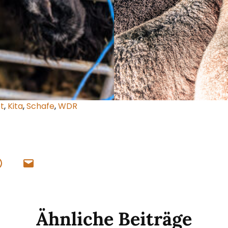
t
,
Kita
,
Schafe
,
WDR
Ähnliche Beiträge