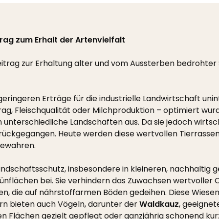
ag zum Erhalt der Artenvielfalt
Beitrag zur Erhaltung alter und vom Aussterben bedrohter
er geringeren Erträge für die industrielle Landwirtschaft
trag, Fleischqualität oder Milchproduktion – optimiert wu
nterschiedliche Landschaften aus. Da sie jedoch wirtscha
urückgegangen. Heute werden diese wertvollen Tierrassen 
 bewahren.
Landschaftsschutz, insbesondere in kleineren, nachhaltig
ünflächen bei. Sie verhindern das Zuwachsen wertvoller 
en, die auf nährstoffarmen Böden gedeihen. Diese Wiesen 
rn bieten auch Vögeln, darunter der
Waldkauz
, geeignet
 Flächen gezielt gepflegt oder ganzjährig schonend kur