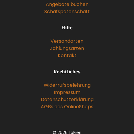
Zahlungsaufforderung per Email verschickt. Die
Angebote buchen
Anmeldung kann bis zum 05.08.2022 kostenfrei
Schafspatenschaft
storniert werden.
Hilfe
Versandarten
Zahlungsarten
Kontakt
Rechtliches
Widerrufsbelehrung
Impressum
Datenschutzerklärung
AGBs des OnlineShops
© 2026 LaFieri